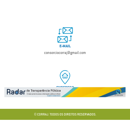
E-MAIL
consorciocorraj@gmail.com
ENDEREÇO
Avenida Carlos Roberto Costa, s/n, Bastiana, Iguatu – CE, CEP 63507-075
© CORRAJ. TODOS OS DIREITOS RESERVADOS.