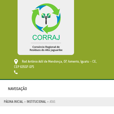
Rod Antônio Adil de Mendonça, 07, fomento, Iguatu – CE,
CEP 63507-075
NAVEGAÇÃO
Toggle
navigatio
PÁGINA INICIAL
»
INSTITUCIONAL
»
ATAS