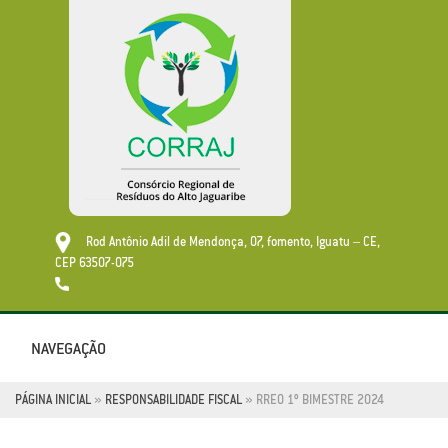
Rod Antônio Adil de Mendonça, 07, fomento, Iguatu – CE,
CEP 63507-075
NAVEGAÇÃO
Toggle
navigatio
PÁGINA INICIAL
»
RESPONSABILIDADE FISCAL
»
RREO 1º BIMESTRE 2024