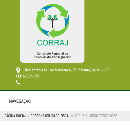
Rod Antônio Adil de Mendonça, 07, fomento, Iguatu – CE,
CEP 63507-075
NAVEGAÇÃO
Toggle
navigatio
PÁGINA INICIAL
»
RESPONSABILIDADE FISCAL
»
RGF 1º QUADRIMESTRE 2026