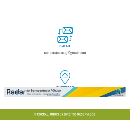
E-MAIL
consorciocorraj@gmail.com
ENDEREÇO
Avenida Carlos Roberto Costa, s/n, Bastiana, Iguatu – CE, CEP 63507-075
© CORRAJ. TODOS OS DIREITOS RESERVADOS.