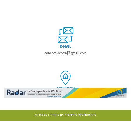
E-MAIL
consorciocorraj@gmail.com
ENDEREÇO
Avenida Carlos Roberto Costa, s/n, Bastiana, Iguatu – CE, CEP 63507-075
© CORRAJ. TODOS OS DIREITOS RESERVADOS.