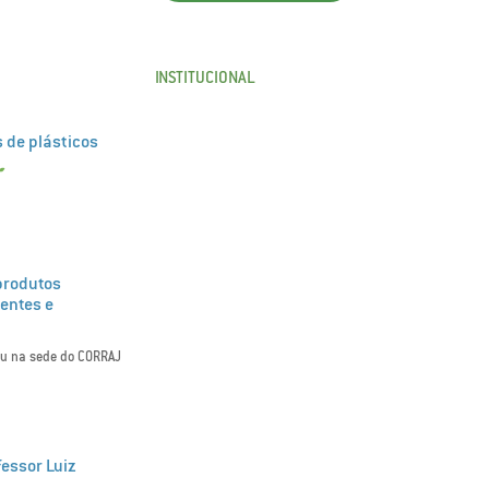
INSTITUCIONAL
 de plásticos
produtos
ientes e
eu na sede do CORRAJ
fessor Luiz