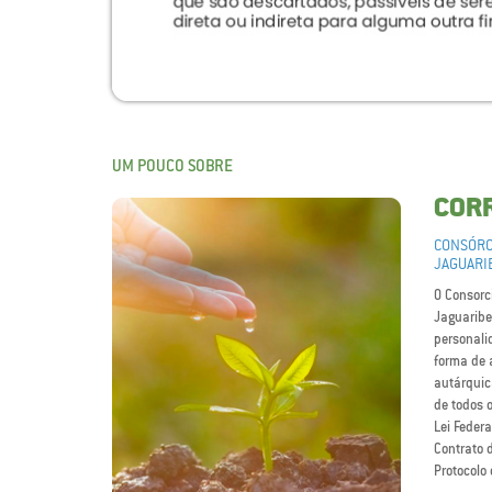
UM POUCO SOBRE
COR
CONSÓRC
JAGUARI
O Consorci
Jaguaribe
personalid
forma de 
autárquic
de todos 
Lei Federa
Contrato d
Protocolo 