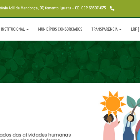
ônio Adil de Mendonça, 07, fomento, Iguatu – CE, CEP 63507-075
INSTITUCIONAL
MUNICÍPIOS CONSORCIADOS
TRANSPARÊNCIA
LRF 